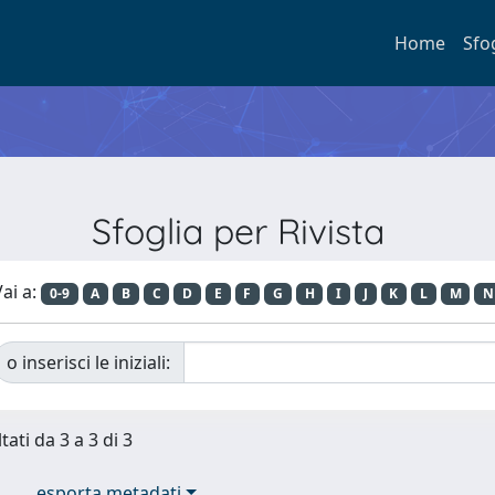
Home
Sfo
Sfoglia per Rivista
ai a:
0-9
A
B
C
D
E
F
G
H
I
J
K
L
M
N
o inserisci le iniziali:
tati da 3 a 3 di 3
esporta metadati