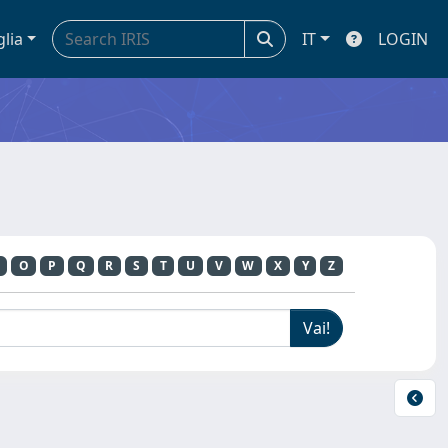
glia
IT
LOGIN
O
P
Q
R
S
T
U
V
W
X
Y
Z