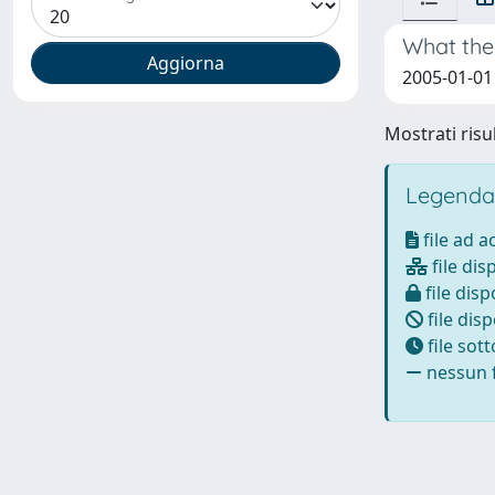
What the
2005-01-01 
Mostrati risul
Legenda
file ad 
file dis
file disp
file disp
file sot
nessun f