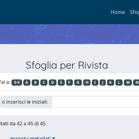
Home
Sfo
Sfoglia per Rivista
ai a:
0-9
A
B
C
D
E
F
G
H
I
J
K
L
M
N
o inserisci le iniziali:
tati da 42 a 45 di 45
esporta metadati