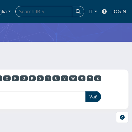
glia
IT
LOGIN
O
P
Q
R
S
T
U
V
W
X
Y
Z