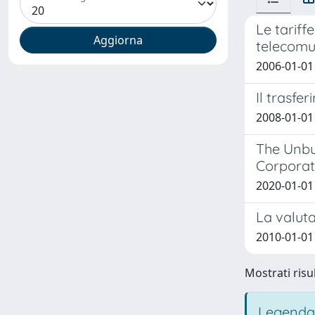
Le tariff
telecomu
2006-01-01
Il trasfer
2008-01-01
The Unbu
Corporat
2020-01-01 
La valut
2010-01-01
Mostrati risul
Legenda