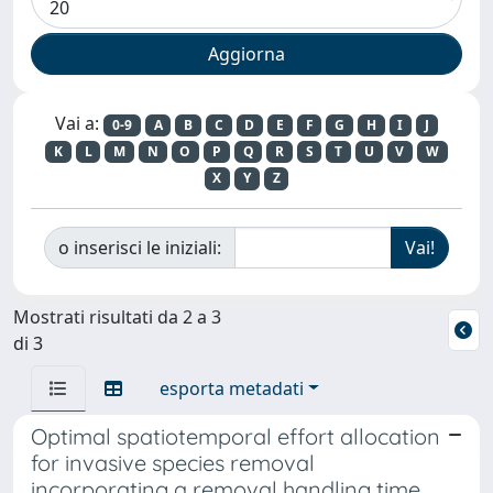
Vai a:
0-9
A
B
C
D
E
F
G
H
I
J
K
L
M
N
O
P
Q
R
S
T
U
V
W
X
Y
Z
o inserisci le iniziali:
Mostrati risultati da 2 a 3
di 3
esporta metadati
Optimal spatiotemporal effort allocation
for invasive species removal
incorporating a removal handling time