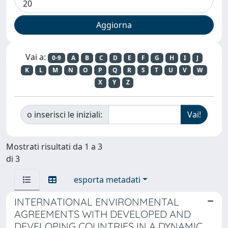
Vai a:
0-9
A
B
C
D
E
F
G
H
I
J
K
L
M
N
O
P
Q
R
S
T
U
V
W
X
Y
Z
o inserisci le iniziali:
Mostrati risultati da 1 a 3
di 3
esporta metadati
INTERNATIONAL ENVIRONMENTAL
AGREEMENTS WITH DEVELOPED AND
DEVELOPING COUNTRIES IN A DYNAMIC