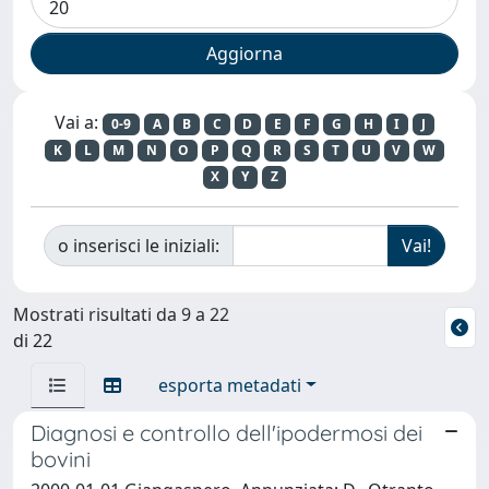
Vai a:
0-9
A
B
C
D
E
F
G
H
I
J
K
L
M
N
O
P
Q
R
S
T
U
V
W
X
Y
Z
o inserisci le iniziali:
Mostrati risultati da 9 a 22
di 22
esporta metadati
Diagnosi e controllo dell'ipodermosi dei
bovini