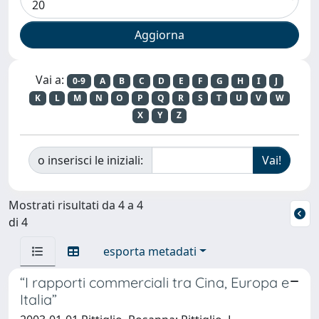
Vai a:
0-9
A
B
C
D
E
F
G
H
I
J
K
L
M
N
O
P
Q
R
S
T
U
V
W
X
Y
Z
o inserisci le iniziali:
Mostrati risultati da 4 a 4
di 4
esporta metadati
“I rapporti commerciali tra Cina, Europa e
Italia”