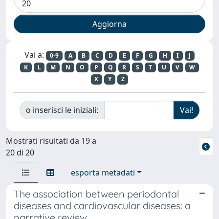
Vai a:
0-9
A
B
C
D
E
F
G
H
I
J
K
L
M
N
O
P
Q
R
S
T
U
V
W
X
Y
Z
o inserisci le iniziali:
Mostrati risultati da 19 a
20 di 20
esporta metadati
The association between periodontal
diseases and cardiovascular diseases: a
narrative review.