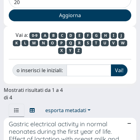
Vai a:
0-9
A
B
C
D
E
F
G
H
I
J
K
L
M
N
O
P
Q
R
S
T
U
V
W
X
Y
Z
o inserisci le iniziali:
Mostrati risultati da 1 a 4
di 4
esporta metadati
Gastric electrical activity in normal
neonates during the first year of life.
Effect of lactation with nreast milk and