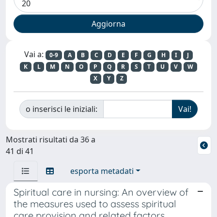
Vai a:
0-9
A
B
C
D
E
F
G
H
I
J
K
L
M
N
O
P
Q
R
S
T
U
V
W
X
Y
Z
o inserisci le iniziali:
Mostrati risultati da 36 a
41 di 41
esporta metadati
Spiritual care in nursing: An overview of
the measures used to assess spiritual
care provision and related factors