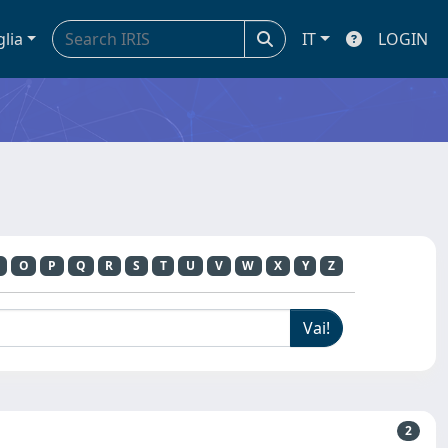
glia
IT
LOGIN
O
P
Q
R
S
T
U
V
W
X
Y
Z
2