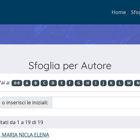
Home
Sfo
Sfoglia per Autore
ai a:
0-9
A
B
C
D
E
F
G
H
I
J
K
L
M
N
o inserisci le iniziali:
tati da 1 a 19 di 19
 MARIA NICLA ELENA