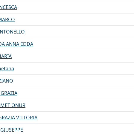
ANCESCA
 MARCO
 ANTONELLO
 IDA ANNA EDDA
MARIA
Gaetana
IZIANO
 GRAZIA
HMET ONUR
GRAZIA VITTORIA
 GIUSEPPE