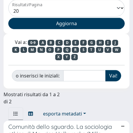
Risultati/Pagina
Vai a:
0-9
A
B
C
D
E
F
G
H
I
J
K
L
M
N
O
P
Q
R
S
T
U
V
W
X
Y
Z
o inserisci le iniziali:
Mostrati risultati da 1 a 2
di 2
esporta metadati
Comunità dello sguardo. La sociologia