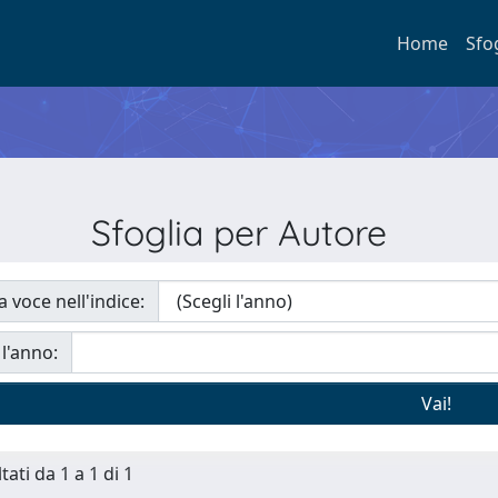
Home
Sfo
Sfoglia per Autore
a voce nell'indice:
 l'anno:
tati da 1 a 1 di 1