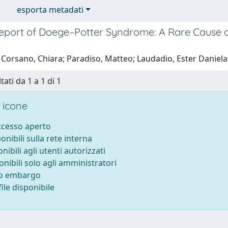
esporta metadati
eport of Doege–Potter Syndrome: A Rare Cause of
Corsano, Chiara; Paradiso, Matteo; Laudadio, Ester Daniela;
tati da 1 a 1 di 1
 icone
accesso aperto
ponibili sulla rete interna
onibili agli utenti autorizzati
onibili solo agli amministratori
to embargo
ile disponibile