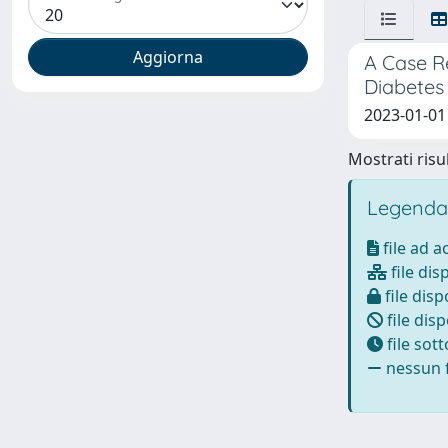
A Case R
Diabetes
2023-01-01 
Mostrati risul
Legenda
file ad 
file dis
file disp
file disp
file sot
nessun f