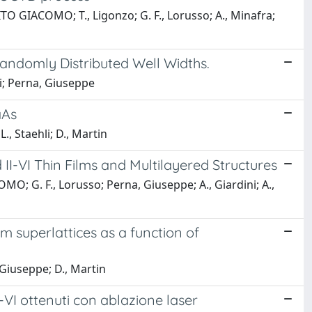
VITO GIACOMO; T., Ligonzo; G. F., Lorusso; A., Minafra;
andomly Distributed Well Widths.
li; Perna, Giuseppe
aAs
, Staehli; D., Martin
I-VI Thin Films and Multilayered Structures
O; G. F., Lorusso; Perna, Giuseppe; A., Giardini; A.,
 superlattices as a function of
 Giuseppe; D., Martin
I-VI ottenuti con ablazione laser