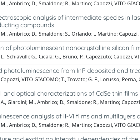
 M., Ambrico; D., Smaldone; R., Martino; Capozzi, VITO GI
pectroscopic analysis of intermediate species in la
ducting compounds
M., Ambrico; D., Smaldone; S., Orlando; ., Martino; Capozzi
n of photoluminescent nanocrystalline silicon fil
L., Schiavulli; G., Cicala; G., Bruno; P., Capezzuto; Capozz
 photoluminescence from InP deposited and tre
Capozzi, VITO GIACOMO; T., Trovato; G. F., Lorusso; Perna, 
l and optical characterizations of CdSe thin films
 A., Giardini; M., Ambrico; D., Smaldone; R., Martino; Capo
nescence analysis of II-VI films and multilayers 
 M., Ambrico; D., Smaldone; R., Martino; Capozzi, VITO GI
ure and excitation intensity dependencies of the