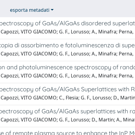
esporta metadati
Spectroscopy of GaAs/AlGaAs disordered superlat
Capozzi, VITO GIACOMO; G. F., Lorusso; A., Minafra; Perna, Giu
opia di assorbimento e fotoluminescenza di super
Capozzi, VITO GIACOMO; G. F., Lorusso; A., Minafra; Perna, Giuse
on and photoluminescence spectroscopy of rand
Capozzi, VITO GIACOMO; G. F., Lorusso; A., Minafra; Perna, Giuse
Spectroscopy of GaAs/AlGaAs Superlattices with 
Capozzi, VITO GIACOMO; C., Flesia; G. F., Lorusso; D., Martin;
pectroscopy of GaAs/AlGaAs superlattices with ra
Capozzi, VITO GIACOMO; G. F., Lorusso; D., Martin; A., Minafr
se of remote plasma source to enhance the InP