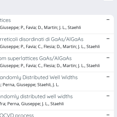
tices
seppe; P., Favia; D., Martin; J. L., Staehli
reticoli disordinati di GaAs/AlGaAs
ppe; P., Favia; C., Flesia; D., Martin; J. L., Staehli
om superlattices GaAs/AlGaAs
ppe; P., Favia; C., Flesia; D., Martin; J. L., Staehli
Randomly Distributed Well Widths
 Perna, Giuseppe; Staehli, J. L.
ndomly distributed well widths
a; Perna, Giuseppe; J. L., Staehli
 MOCVD process