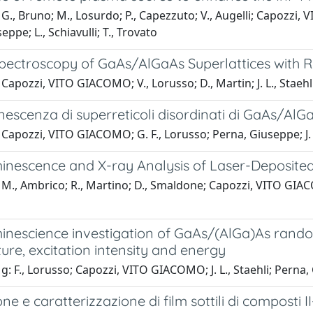
G., Bruno; M., Losurdo; P., Capezzuto; V., Augelli; Capozzi, 
eppe; L., Schiavulli; T., Trovato
Spectroscopy of GaAs/AlGaAs Superlattices with R
Capozzi, VITO GIACOMO; V., Lorusso; D., Martin; J. L., Staeh
escenza di superreticoli disordinati di GaAs/AlG
Capozzi, VITO GIACOMO; G. F., Lorusso; Perna, Giuseppe; J. L.
nescence and X-ray Analysis of Laser-Deposited I
M., Ambrico; R., Martino; D., Smaldone; Capozzi, VITO GIACOM
inescience investigation of GaAs/(AlGa)As random
re, excitation intensity and energy
g: F., Lorusso; Capozzi, VITO GIACOMO; J. L., Staehli; Perna,
ne e caratterizzazione di film sottili di composti I