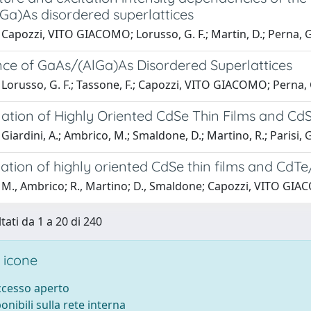
Ga)As disordered superlattices
Capozzi, VITO GIACOMO; Lorusso, G. F.; Martin, D.; Perna, Giu
nce of GaAs/(AlGa)As Disordered Superlattices
Lorusso, G. F.; Tassone, F.; Capozzi, VITO GIACOMO; Perna, 
ation of Highly Oriented CdSe Thin Films and CdS
Giardini, A.; Ambrico, M.; Smaldone, D.; Martino, R.; Parisi
ation of highly oriented CdSe thin films and CdTe
M., Ambrico; R., Martino; D., Smaldone; Capozzi, VITO GIACO
tati da 1 a 20 di 240
 icone
accesso aperto
ponibili sulla rete interna