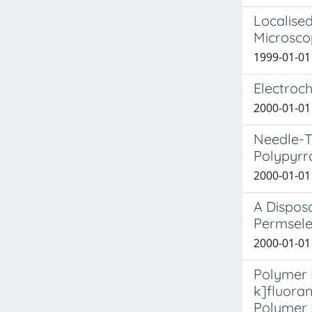
Localised
Microsco
1999-01-01 
Electroc
2000-01-01 
Needle-T
Polypyrro
2000-01-01 
A Dispos
Permsele
2000-01-01 
Polymer F
k]fluora
Polymer 