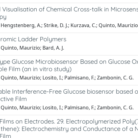
 Visualisation of Chemical Cross-talk in Microse
py
Hengstenberg, A.; Strike, D. J.; Kurzava, C.; Quinto, Maur
hromic Ladder Polymers
Quinto, Maurizio; Bard, A. J.
ype Glucose Microbiosensor Based on Glucose Ox
le Film (an in vitro study)
Quinto, Maurizio; Losito, I.; Palmisano, F.; Zambonin, C. G.
able Interference-Free Glucose biosensor based o
ctive Film
Quinto, Maurizio; Losito, I.; Palmisano, F.; Zambonin, C. G.
ilms on Electrodes. 29. Electropolymerized Poly(
nthene): Electrochemistry and Conductance of a
Film