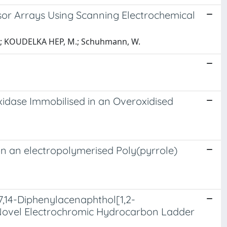
nsor Arrays Using Scanning Electrochemical
izio; KOUDELKA HEP, M.; Schuhmann, W.
idase Immobilised in an Overoxidised
n an electropolymerised Poly(pyrrole)
7,14-Diphenylacenaphthol[1,2-
 Novel Electrochromic Hydrocarbon Ladder