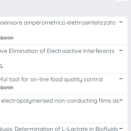
iosensore amperometrico elettrosintetizzato
ambonin
e Elimination of Electroactive Interferents
G.
ul tool for on-line food quality control
ambonin
: electropolymerised non-conducting films as
ysis: Determination of L-Lactate in Biofluids