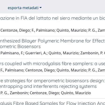
esporta metadati
zione in FIA del lattato nel siero mediante un b
Centonze, Diego; F., Palmisano; Quinto, Maurizio; P. G., Z
nthesized Bilayer Polymeric Membrane for Effectiv
ometric Biosensors
Palmisano, F.; Guerrieri, A.; Quinto, Maurizio; Zambonin, P. 
s coupled with microdyalisis fibre samplers: a usef
F., Palmisano; Centonze, Diego; Quinto, Maurizio; P. G., Z
ve strategies for amperometric biosensors design
ntrapping and interferents rejecting systems
 P. G., Zambonin; Centonze, Diego; Quinto, Maurizio
alysis Fibre Based Samples for Flow Injection Anal