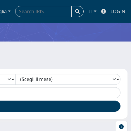
glia
IT
LOGIN