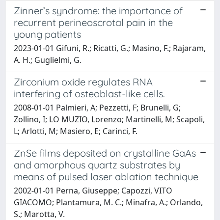
Zinner’s syndrome: the importance of
recurrent perineoscrotal pain in the
young patients
2023-01-01 Gifuni, R.; Ricatti, G.; Masino, F.; Rajaram,
A. H.; Guglielmi, G.
Zirconium oxide regulates RNA
interfering of osteoblast-like cells.
2008-01-01 Palmieri, A; Pezzetti, F; Brunelli, G;
Zollino, I; LO MUZIO, Lorenzo; Martinelli, M; Scapoli,
L; Arlotti, M; Masiero, E; Carinci, F.
ZnSe films deposited on crystalline GaAs
and amorphous quartz substrates by
means of pulsed laser ablation technique
2002-01-01 Perna, Giuseppe; Capozzi, VITO
GIACOMO; Plantamura, M. C.; Minafra, A.; Orlando,
S.; Marotta, V.