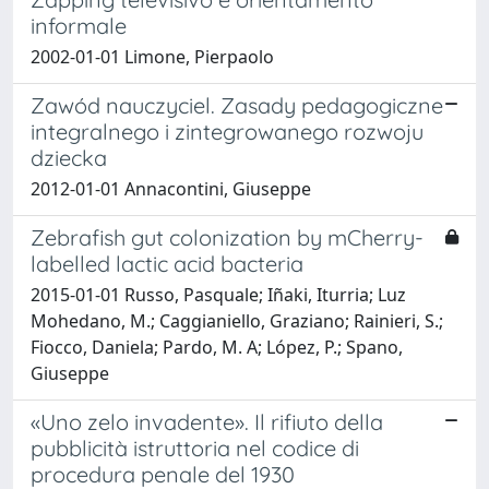
informale
2002-01-01 Limone, Pierpaolo
Zawód nauczyciel. Zasady pedagogiczne
integralnego i zintegrowanego rozwoju
dziecka
2012-01-01 Annacontini, Giuseppe
Zebrafish gut colonization by mCherry-
labelled lactic acid bacteria
2015-01-01 Russo, Pasquale; Iñaki, Iturria; Luz
Mohedano, M.; Caggianiello, Graziano; Rainieri, S.;
Fiocco, Daniela; Pardo, M. A; López, P.; Spano,
Giuseppe
«Uno zelo invadente». Il rifiuto della
pubblicità istruttoria nel codice di
procedura penale del 1930