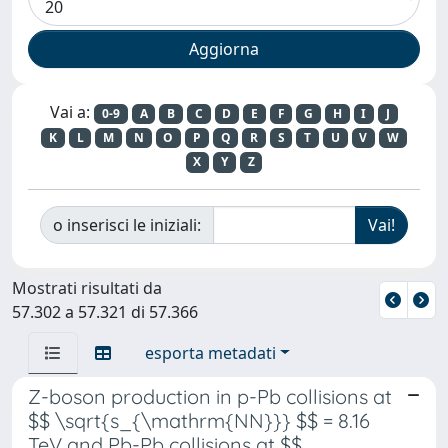
Vai a:
0-9
A
B
C
D
E
F
G
H
I
J
K
L
M
N
O
P
Q
R
S
T
U
V
W
X
Y
Z
o inserisci le iniziali:
Mostrati risultati da
57.302 a 57.321 di 57.366
esporta metadati
Z-boson production in p-Pb collisions at
$$ \sqrt{s_{\mathrm{NN}}} $$ = 8.16
TeV and Pb-Pb collisions at $$