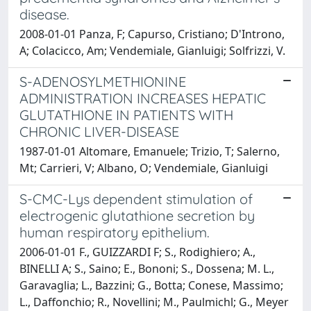
disease.
2008-01-01 Panza, F; Capurso, Cristiano; D'Introno,
A; Colacicco, Am; Vendemiale, Gianluigi; Solfrizzi, V.
S-ADENOSYLMETHIONINE
ADMINISTRATION INCREASES HEPATIC
GLUTATHIONE IN PATIENTS WITH
CHRONIC LIVER-DISEASE
1987-01-01 Altomare, Emanuele; Trizio, T; Salerno,
Mt; Carrieri, V; Albano, O; Vendemiale, Gianluigi
S-CMC-Lys dependent stimulation of
electrogenic glutathione secretion by
human respiratory epithelium.
2006-01-01 F., GUIZZARDI F; S., Rodighiero; A.,
BINELLI A; S., Saino; E., Bononi; S., Dossena; M. L.,
Garavaglia; L., Bazzini; G., Botta; Conese, Massimo;
L., Daffonchio; R., Novellini; M., Paulmichl; G., Meyer