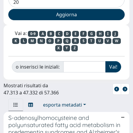
Vai a:
0-9
A
B
C
D
E
F
G
H
I
J
K
L
M
N
O
P
Q
R
S
T
U
V
W
X
Y
Z
o inserisci le iniziali:
Mostrati risultati da
47.313 a 47.332 di 57.366
esporta metadati
S-adenosylhomocysteine and
polyunsaturated fatty acid metabolism in
predementia syndromes and Alzheimer's