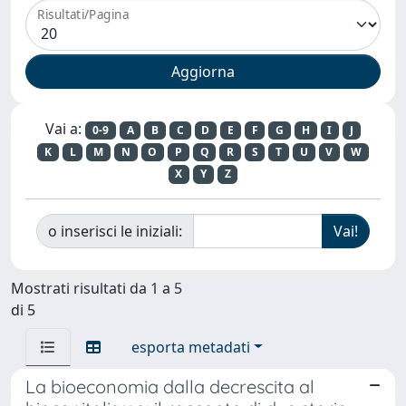
Risultati/Pagina
Vai a:
0-9
A
B
C
D
E
F
G
H
I
J
K
L
M
N
O
P
Q
R
S
T
U
V
W
X
Y
Z
o inserisci le iniziali:
Mostrati risultati da 1 a 5
di 5
esporta metadati
La bioeconomia dalla decrescita al