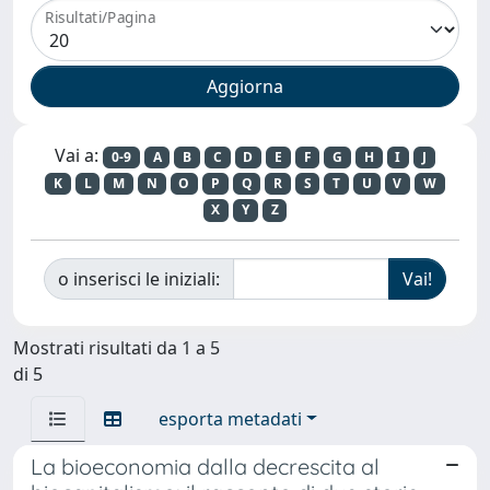
Risultati/Pagina
Vai a:
0-9
A
B
C
D
E
F
G
H
I
J
K
L
M
N
O
P
Q
R
S
T
U
V
W
X
Y
Z
o inserisci le iniziali:
Mostrati risultati da 1 a 5
di 5
esporta metadati
La bioeconomia dalla decrescita al