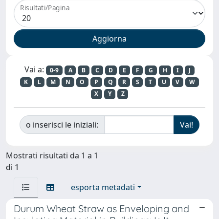
Risultati/Pagina
Vai a:
0-9
A
B
C
D
E
F
G
H
I
J
K
L
M
N
O
P
Q
R
S
T
U
V
W
X
Y
Z
o inserisci le iniziali:
Mostrati risultati da 1 a 1
di 1
esporta metadati
Durum Wheat Straw as Enveloping and