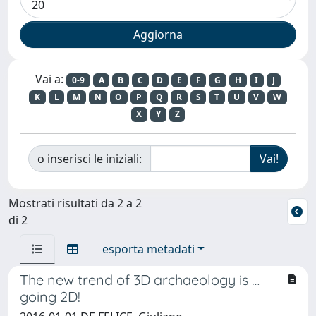
Vai a:
0-9
A
B
C
D
E
F
G
H
I
J
K
L
M
N
O
P
Q
R
S
T
U
V
W
X
Y
Z
o inserisci le iniziali:
Mostrati risultati da 2 a 2
di 2
esporta metadati
The new trend of 3D archaeology is …
going 2D!