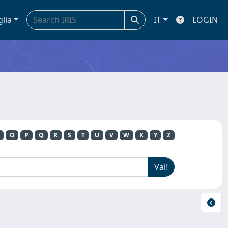
glia
IT
LOGIN
O
P
Q
R
S
T
U
V
W
X
Y
Z