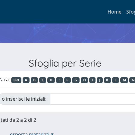
Home
Sfo
Sfoglia per Serie
ai a:
0-9
A
B
C
D
E
F
G
H
I
J
K
L
M
N
o inserisci le iniziali:
tati da 2 a 2 di 2
esporta metadati