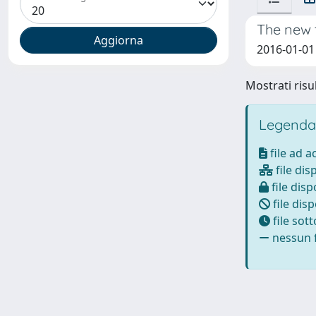
The new 
2016-01-01
Mostrati risul
Legenda
file ad 
file dis
file disp
file disp
file sot
nessun f