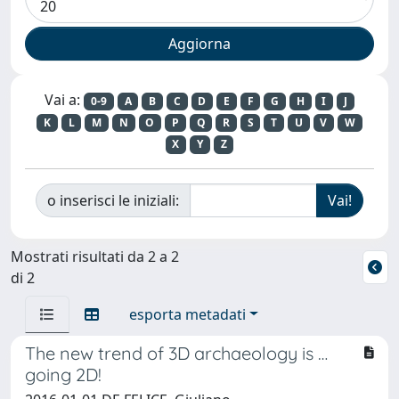
Vai a:
0-9
A
B
C
D
E
F
G
H
I
J
K
L
M
N
O
P
Q
R
S
T
U
V
W
X
Y
Z
o inserisci le iniziali:
Mostrati risultati da 2 a 2
di 2
esporta metadati
The new trend of 3D archaeology is …
going 2D!