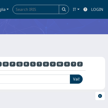
glia
IT
LOGIN
O
P
Q
R
S
T
U
V
W
X
Y
Z