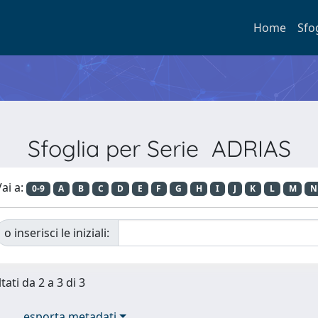
Home
Sfo
Sfoglia per Serie ADRIAS
ai a:
0-9
A
B
C
D
E
F
G
H
I
J
K
L
M
N
o inserisci le iniziali:
tati da 2 a 3 di 3
esporta metadati