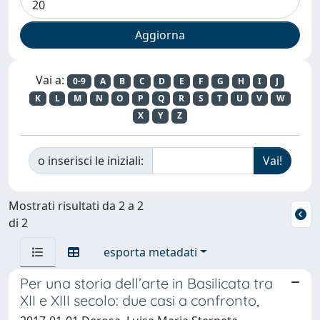
Vai a:
0-9
A
B
C
D
E
F
G
H
I
J
K
L
M
N
O
P
Q
R
S
T
U
V
W
X
Y
Z
o inserisci le iniziali:
Mostrati risultati da 2 a 2
di 2
esporta metadati
Per una storia dell’arte in Basilicata tra
XII e XIII secolo: due casi a confronto,