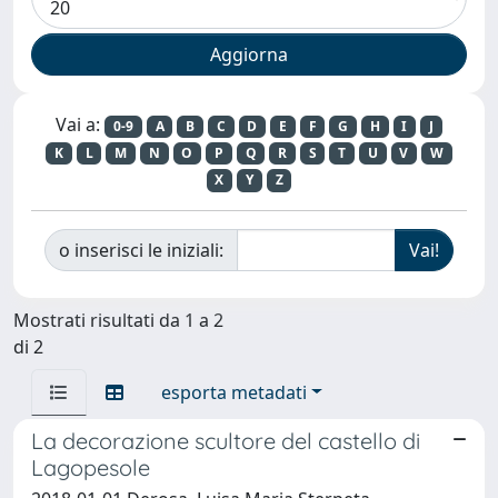
Vai a:
0-9
A
B
C
D
E
F
G
H
I
J
K
L
M
N
O
P
Q
R
S
T
U
V
W
X
Y
Z
o inserisci le iniziali:
Mostrati risultati da 1 a 2
di 2
esporta metadati
La decorazione scultore del castello di
Lagopesole