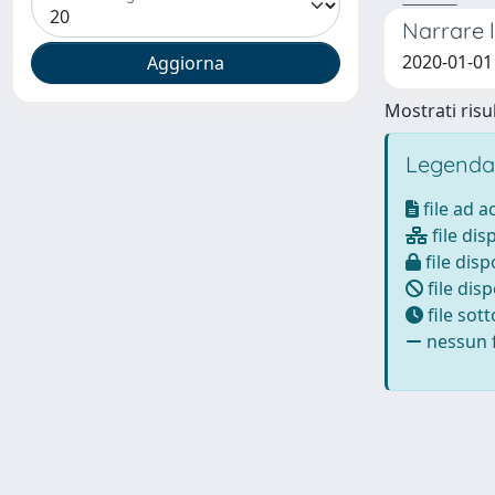
Narrare l
2020-01-01
Mostrati risul
Legenda
file ad 
file dis
file disp
file disp
file sot
nessun f