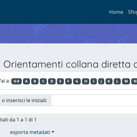
Home
Sfo
e Orientamenti collana diretta
ai a:
0-9
A
B
C
D
E
F
G
H
I
J
K
L
M
N
o inserisci le iniziali:
tati da 1 a 1 di 1
esporta metadati