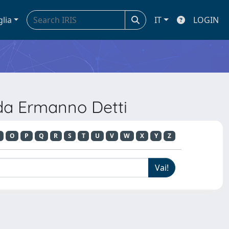
glia
IT
LOGIN
 da Ermanno Detti
O
P
Q
R
S
T
U
V
W
X
Y
Z