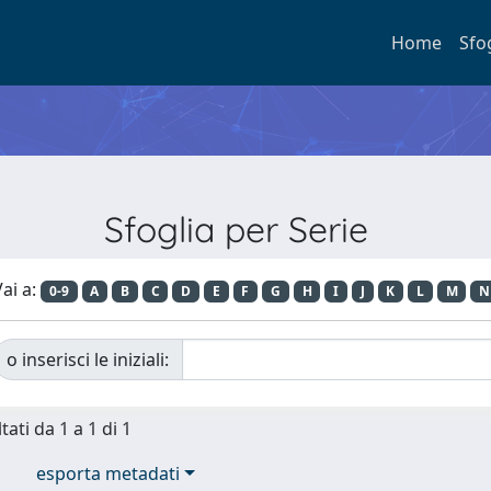
Home
Sfo
Sfoglia per Serie
ai a:
0-9
A
B
C
D
E
F
G
H
I
J
K
L
M
N
o inserisci le iniziali:
tati da 1 a 1 di 1
esporta metadati