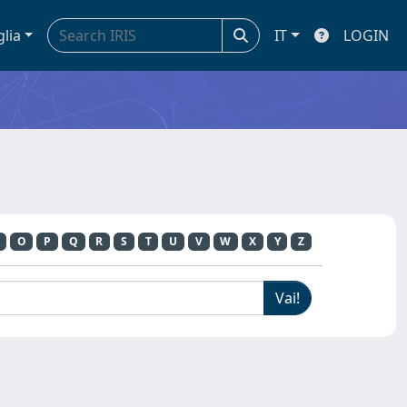
glia
IT
LOGIN
O
P
Q
R
S
T
U
V
W
X
Y
Z