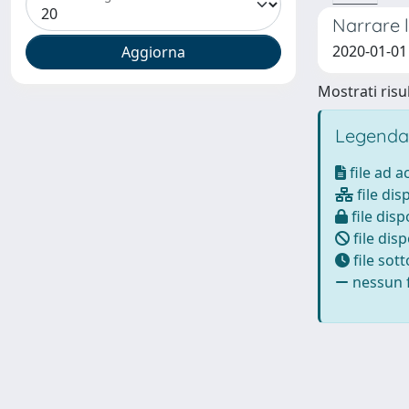
Narrare l
2020-01-01
Mostrati risul
Legenda
file ad 
file dis
file disp
file disp
file sot
nessun f