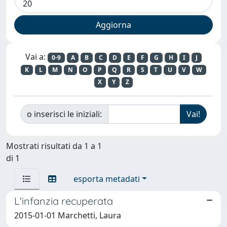
Vai a:
0-9
A
B
C
D
E
F
G
H
I
J
K
L
M
N
O
P
Q
R
S
T
U
V
W
X
Y
Z
o inserisci le iniziali:
Mostrati risultati da 1 a 1
di 1
esporta metadati
L'infanzia recuperata
2015-01-01 Marchetti, Laura