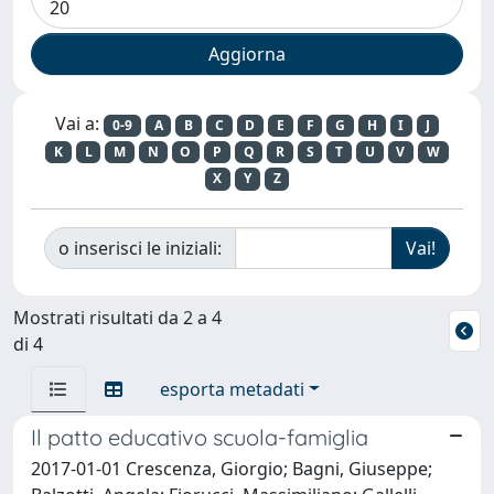
Vai a:
0-9
A
B
C
D
E
F
G
H
I
J
K
L
M
N
O
P
Q
R
S
T
U
V
W
X
Y
Z
o inserisci le iniziali:
Mostrati risultati da 2 a 4
di 4
esporta metadati
Il patto educativo scuola-famiglia
2017-01-01 Crescenza, Giorgio; Bagni, Giuseppe;