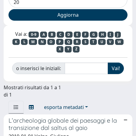
Vai a:
0-9
A
B
C
D
E
F
G
H
I
J
K
L
M
N
O
P
Q
R
S
T
U
V
W
X
Y
Z
o inserisci le iniziali:
Mostrati risultati da 1 a 1
di 1
esporta metadati
L’archeologia globale dei paesaggi e la
transizione dal saltus al gaio