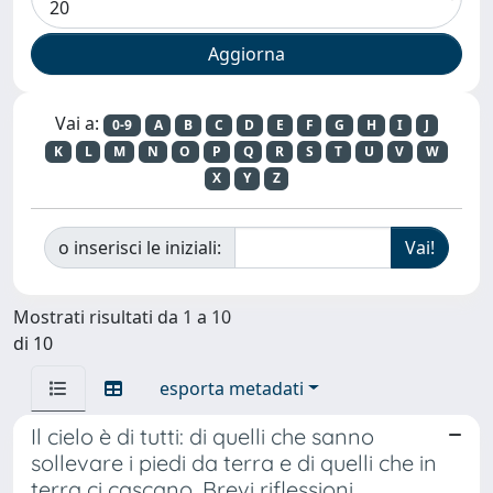
Vai a:
0-9
A
B
C
D
E
F
G
H
I
J
K
L
M
N
O
P
Q
R
S
T
U
V
W
X
Y
Z
o inserisci le iniziali:
Mostrati risultati da 1 a 10
di 10
esporta metadati
Il cielo è di tutti: di quelli che sanno
sollevare i piedi da terra e di quelli che in
terra ci cascano. Brevi riflessioni