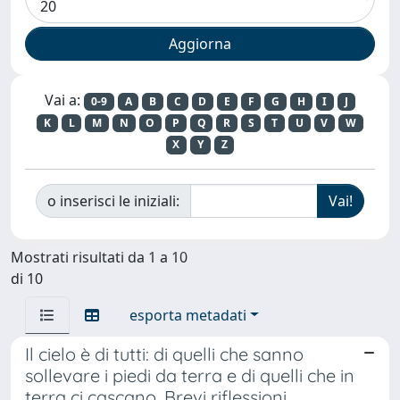
Vai a:
0-9
A
B
C
D
E
F
G
H
I
J
K
L
M
N
O
P
Q
R
S
T
U
V
W
X
Y
Z
o inserisci le iniziali:
Mostrati risultati da 1 a 10
di 10
esporta metadati
Il cielo è di tutti: di quelli che sanno
sollevare i piedi da terra e di quelli che in
terra ci cascano. Brevi riflessioni