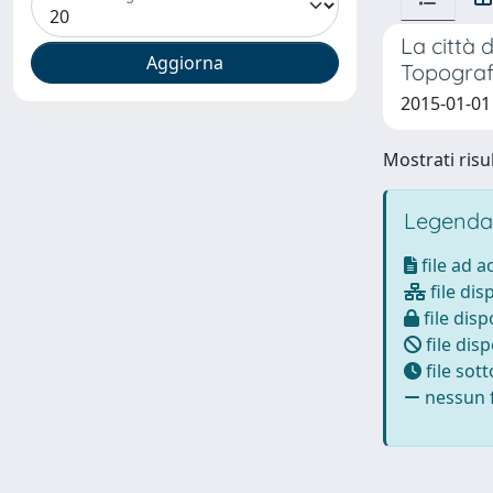
La città 
Topografi
2015-01-01
Mostrati risul
Legenda
file ad 
file dis
file disp
file disp
file sot
nessun f