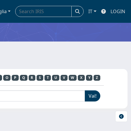
glia
IT
LOGIN
O
P
Q
R
S
T
U
V
W
X
Y
Z