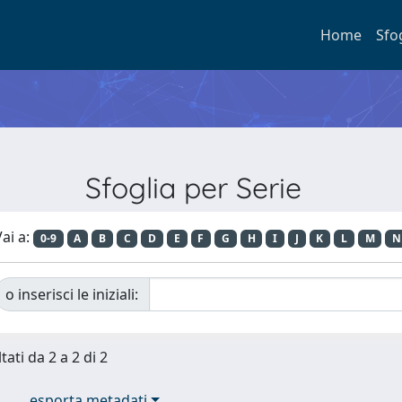
Home
Sfo
Sfoglia per Serie
ai a:
0-9
A
B
C
D
E
F
G
H
I
J
K
L
M
N
o inserisci le iniziali:
tati da 2 a 2 di 2
esporta metadati