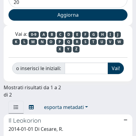
Vai a:
0-9
A
B
C
D
E
F
G
H
I
J
K
L
M
N
O
P
Q
R
S
T
U
V
W
X
Y
Z
o inserisci le iniziali:
Mostrati risultati da 1 a 2
di 2
esporta metadati
Il Leokorion
2014-01-01 Di Cesare, R.