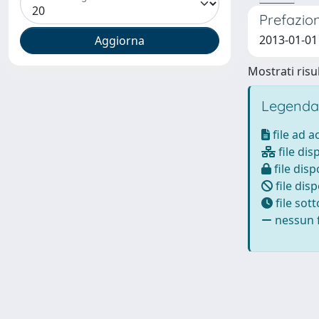
Prefazio
2013-01-01
Mostrati risul
Legenda
file ad 
file dis
file disp
file disp
file sot
nessun f