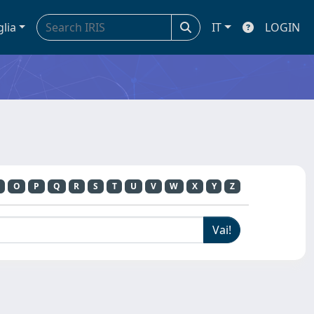
glia
IT
LOGIN
O
P
Q
R
S
T
U
V
W
X
Y
Z