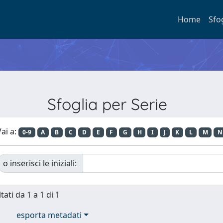
Home
Sfo
Sfoglia per Serie
ai a:
0-9
A
B
C
D
E
F
G
H
I
J
K
L
M
N
o inserisci le iniziali:
tati da 1 a 1 di 1
esporta metadati