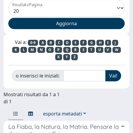
Risultati/Pagina
Vai a:
0-9
A
B
C
D
E
F
G
H
I
J
K
L
M
N
O
P
Q
R
S
T
U
V
W
X
Y
Z
o inserisci le iniziali:
Mostrati risultati da 1 a 1
di 1
esporta metadati
La Fiaba, la Natura, la Matria. Pensare la