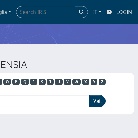
glia
IT
LOGIN
NENSIA
O
P
Q
R
S
T
U
V
W
X
Y
Z