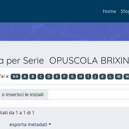
Home
Sfo
ia per Serie OPUSCOLA BRIXI
ai a:
0-9
A
B
C
D
E
F
G
H
I
J
K
L
M
N
o inserisci le iniziali:
tati da 1 a 1 di 1
esporta metadati