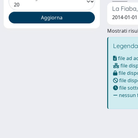
La Fiaba,
2014-01-01
Mostrati risul
Legenda
file ad 
file dis
file disp
file disp
file sot
nessun f