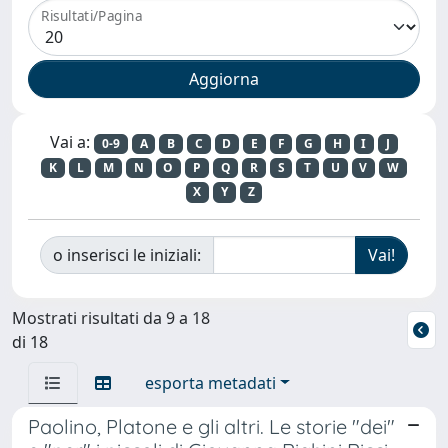
Risultati/Pagina
Vai a:
0-9
A
B
C
D
E
F
G
H
I
J
K
L
M
N
O
P
Q
R
S
T
U
V
W
X
Y
Z
o inserisci le iniziali:
Mostrati risultati da 9 a 18
di 18
esporta metadati
Paolino, Platone e gli altri. Le storie "dei"