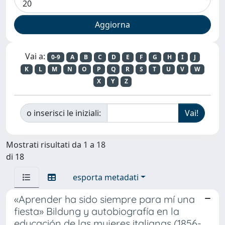
Vai a:
0-9
A
B
C
D
E
F
G
H
I
J
K
L
M
N
O
P
Q
R
S
T
U
V
W
X
Y
Z
o inserisci le iniziali:
Mostrati risultati da 1 a 18
di 18
esporta metadati
«Aprender ha sido siempre para mí una
fiesta» Bildung y autobiografía en la
educación de las mujeres italianas (1856-