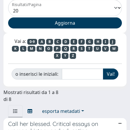
Risultati/Pagina
Vai a:
0-9
A
B
C
D
E
F
G
H
I
J
K
L
M
N
O
P
Q
R
S
T
U
V
W
X
Y
Z
o inserisci le iniziali:
Mostrati risultati da 1 a 8
di 8
esporta metadati
Call her blessed. Critical essays on