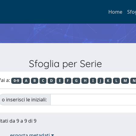
Home
Sfo
Sfoglia per Serie
ai a:
0-9
A
B
C
D
E
F
G
H
I
J
K
L
M
N
o inserisci le iniziali:
tati da 9 a 9 di 9
esporta metadati