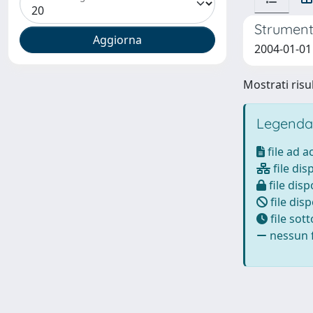
Strumenti
2004-01-01 
Mostrati risul
Legenda
file ad 
file dis
file disp
file disp
file sot
nessun f