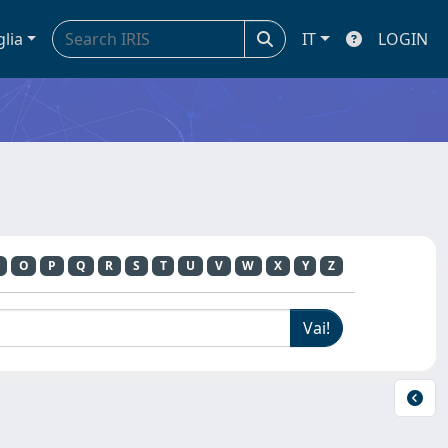
glia
IT
LOGIN
O
P
Q
R
S
T
U
V
W
X
Y
Z