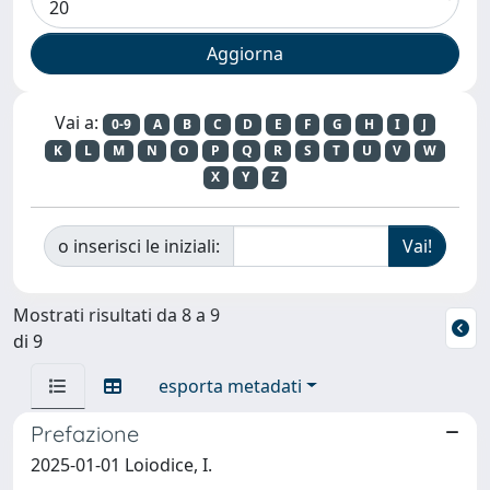
Vai a:
0-9
A
B
C
D
E
F
G
H
I
J
K
L
M
N
O
P
Q
R
S
T
U
V
W
X
Y
Z
o inserisci le iniziali:
Mostrati risultati da 8 a 9
di 9
esporta metadati
Prefazione
2025-01-01 Loiodice, I.