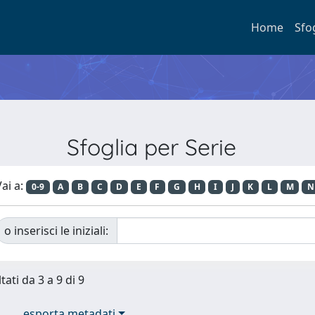
Home
Sfo
Sfoglia per Serie
ai a:
0-9
A
B
C
D
E
F
G
H
I
J
K
L
M
N
o inserisci le iniziali:
tati da 3 a 9 di 9
esporta metadati