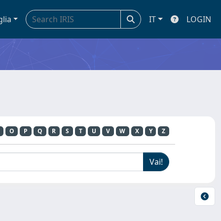
glia
IT
LOGIN
O
P
Q
R
S
T
U
V
W
X
Y
Z