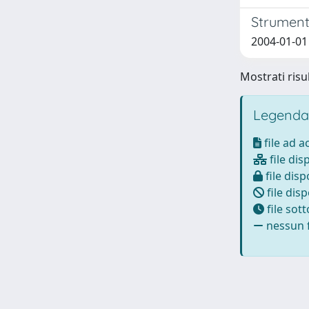
Strumenti
2004-01-01 
Mostrati risul
Legenda
file ad 
file dis
file disp
file disp
file sot
nessun f