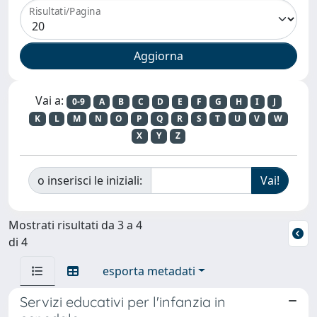
Risultati/Pagina
Vai a:
0-9
A
B
C
D
E
F
G
H
I
J
K
L
M
N
O
P
Q
R
S
T
U
V
W
X
Y
Z
o inserisci le iniziali:
Mostrati risultati da 3 a 4
di 4
esporta metadati
Servizi educativi per l'infanzia in