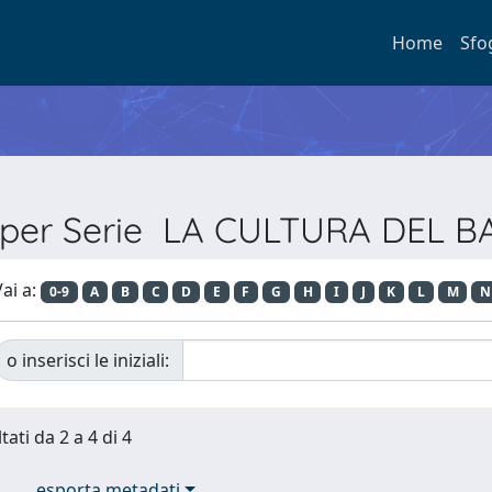
Home
Sfo
a per Serie LA CULTURA DEL 
ai a:
0-9
A
B
C
D
E
F
G
H
I
J
K
L
M
N
o inserisci le iniziali:
tati da 2 a 4 di 4
esporta metadati