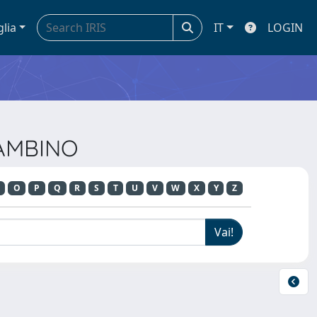
glia
IT
LOGIN
BAMBINO
O
P
Q
R
S
T
U
V
W
X
Y
Z