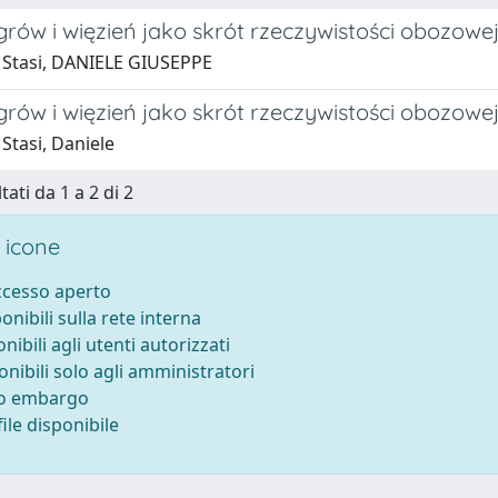
agrów i więzień jako skrót rzeczywistości obozowe
 Stasi, DANIELE GIUSEPPE
agrów i więzień jako skrót rzeczywistości obozowe
Stasi, Daniele
tati da 1 a 2 di 2
 icone
accesso aperto
ponibili sulla rete interna
onibili agli utenti autorizzati
onibili solo agli amministratori
to embargo
ile disponibile