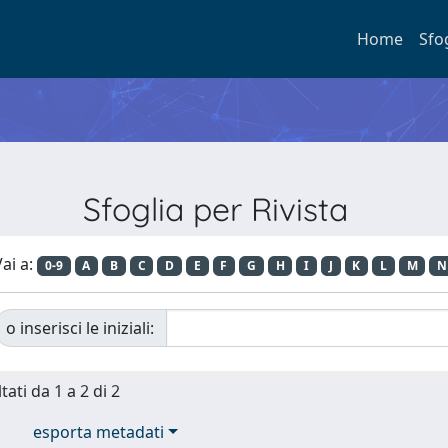
Home
Sfo
Sfoglia per Rivista
ai a:
0-9
A
B
C
D
E
F
G
H
I
J
K
L
M
N
o inserisci le iniziali:
tati da 1 a 2 di 2
esporta metadati