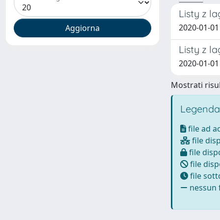
Listy z l
2020-01-01
Listy z l
2020-01-01 
Mostrati risul
Legenda
file ad 
file dis
file disp
file disp
file sot
nessun f