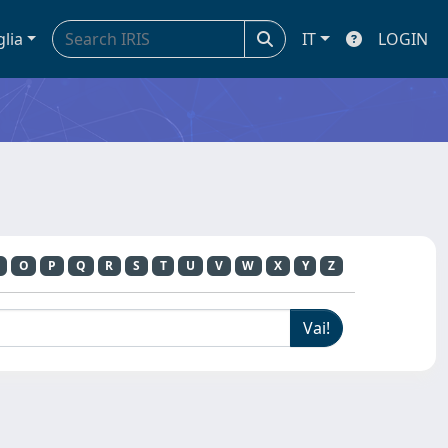
glia
IT
LOGIN
O
P
Q
R
S
T
U
V
W
X
Y
Z