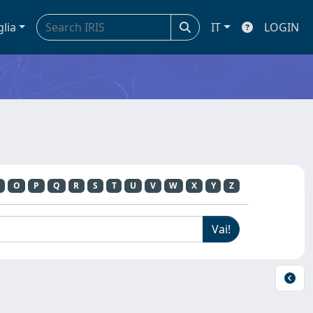
glia
IT
LOGIN
O
P
Q
R
S
T
U
V
W
X
Y
Z