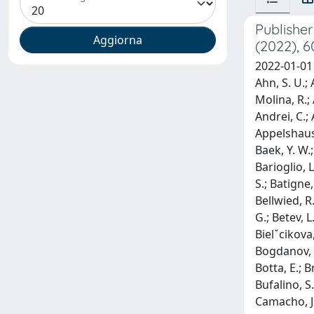
Publishe
(2022), 6
2022-01-01 Acharya, S.; Adamova, D.; Adler, A.; Adolfsson, J.; Aglieri Rinella, G.; Agnello, M.; Agrawal, N.; Ahammed, Z.; Ahmad, S.; Ahn, S. U.; Ahuja, I.; Akbar, Z.; Akindinov, A.; Al-Turany, M.; Alam, S. N.; Aleksandrov, D.; Alessandro, B.; Alfanda, H. M.; Alfaro Molina, R.; Ali, B.; Ali, Y.; Alici, A.; Alizadehvandchali, N.; Alkin, A.; Alme, J.; Alt, T.; Altenkamper, L.; Altsybeev, I.; Anaam, M. N.; Andrei, C.; Andreou, D.; Andronic, A.; Angeletti, M.; Anguelov, V.; Antinori, F.; Antonioli, P.; Anuj, C.; Apadula, N.; Aphecetche, L.; Appelshauser, H.; Arcelli, S.; Arnaldi, R.; Arsene, I. C.; Arslandok, M.; Augustinus, A.; Averbeck, R.; Aziz, S.; Azmi, M. D.; Badala, A.; Baek, Y. W.; Bai, X.; Bailhache, R.; Bailung, Y.; Bala, R.; Balbino, A.; Baldisseri, A.; Balis, B.; Ball, M.; Banerjee, D.; Barbera, R.; Barioglio, L.; Barlou, M.; Barnafoldi, G. G.; Barnby, L. S.; Bar