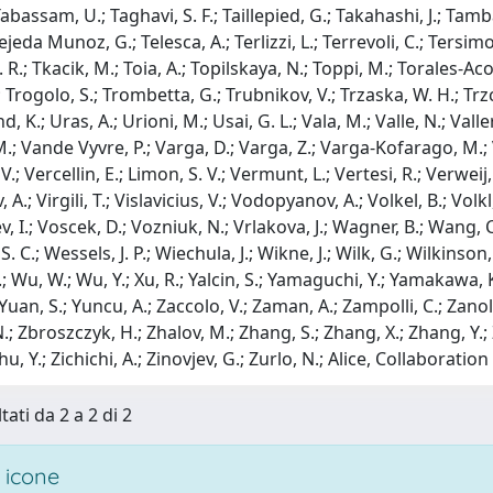
tati da 2 a 2 di 2
 icone