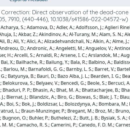
r Correction: Direct observation of the dead-con
05, 7910, (440-446), 10.1038/s41586-022-04572-w)
ret, V.; Bartels, C.; Barth, K.; Bartsch, E.; Baruffaldi, F.; Bastid, N.; Basu, S.; Batigne, G.; Batyunya, B.; Bauri, D.; Bazo Alba, J. L.; Bearden, I. G.; Beattie, C.; Belikov, I.; Bell Hechavarria, A. D. C.; Bellini, F.; Bellwied, R.; Belokurova, S.; Belyaev, V.; Bencedi, G.; Beole, S.; Bercuci, A.; Berdnikov, Y.; Berdnikova, A.; Bergmann, L.; Besoiu, M. G.; Betev, L.; Bhaduri, P. P.; Bhasin, A.; Bhat, M. A.; Bhattacharjee, B.; Bhattacharya, P.; Bianchi, L.; Bianchi, N.; Bielˇcik, J.; Bielˇcikova, J.; Biernat, J.; Bilandzic, A.; Biro, G.; Biswas, S.; Blair, J. T.; Blau, D.; Blidaru, M. B.; Blume, C.; Boca, G.; Bock, F.; Bogdanov, A.; Boi, S.; Bok, J.; Boldizsar, L.; Bolozdynya, A.; Bombara, M.; Bond, P. M.; Bonomi, G.; Borel, H.; Borissov, A.; Bossi, H.; Botta, E.; Bratrud, L.; Braun-Munzinger, P.; Bregant, M.; Broz, M.; Bruno, G. E.; Buckland, M. D.; Budnikov, D.; Buesching, H.; Bufalino, S.; Bugnon, O.; Buhler, P.; Buthelezi, Z.; Butt, J. B.; Bysiak, S. A.; Caffarri, D.; Cai, M.; Caines, H.; Caliva, A.; Villar, E. C.; Camacho, J. M. M.; Camacho, R. S.; Camerini, P.; Canedo, F. D. M.; Carnesecchi, F.; Caron, R.; Castillo Castellanos, J.; Casula, E. A. R.; Catalano, F.; Ceballos Sanchez, C.; Chakraborty, P.; Chandra, S.; Chapeland, S.; Chartier, M.; Chattopadhyay, S.; Chattopadhyay, S.; Chauvin, A.; Chavez, T. G.; Cheshkov, C.; Cheynis, B.; Chibante Barroso, V.; Chinellato, D. D.; Cho, S.; Chochula, P.; Christakoglou, P.; Christensen, C. H.; Christiansen, P.; Chujo, T.; Cicalo, C.; Cifarelli, L.; Cindolo, F.; Ciupek, M. R.; Clai, G.; Cleymans, J.; Colamaria, F.; Colburn, J. S.; Colella, D.; Collu, A.; Colocci, M.; Concas, M.; Conesa Balbastre, G.; Conesa del Valle, Z.; Contin, G.; Contreras, J. G.; Coquet, M. L.; Cormier, T. M.; Cortese, P.; Cosentino, M. R.; Costa, F.; Costanza, S.; Crochet, P.; Cruz-Torres, R.; Cuautle, E.; Cui, P.; Cunqueiro, L.; Dainese, A.; Damas, F. P. A.; Danisch, M. C.; Danu, A.; Das, I.; Das, P.; Das, P.; Das, S.; Dash, S.; De, S.; De Caro, A.; de Cataldo, G.; De Cilladi, L.; de Cuveland, J.; De Falco, A.; De Gruttola, D.; De Marco, N.; De Martin, C.; De Pasquale, S.; Deb, S.; Degenhardt, H. F.; Deja, K. R.; Dello Stritto, L.; Delsanto, S.; Deng, W.; Dhankher, P.; Di Bari, D.; Di Mauro, A.; Diaz, R. A.; Dietel, T.; Ding, Y.; Divia, R.; Dixit, D. U.; Djuvsland, O.; Dmitrieva, U.; Do, J.; Dobrin, A.; Donigus, B.; Dordic, O.; Dubey, A. K.; Dubla, A.; Dudi, S.; Dukhishyam, M.; Dupieux, P.; Dzalaiova, N.; Eder, T. M.; Ehlers, R. J.; Eikeland, V. N.; Eisenhut, F.; Elia, D.; Erazmus, B.; Ercolessi, F.; Erhardt, F.; Erokhin, A.; Ersdal, M. R.; Espagnon, B.; Eulisse, G.; Evans, D.; Evdokimov, S.; Fabbietti, L.; Faggin, M.; Faivre, J.; Fan, F.; Fantoni, A.; Fasel, M.; Fecchio, P.; Feliciello, A.; Feofilov, G.; Fernandez Tellez, A.; Ferrero, A.; Ferretti, A.; Feuillard, V. J. G.; Figiel, J.; Filchagin, S.; Finogeev, D.; Fionda, F. M.; Fiorenza, G.; Flor, F.; Flores, A. N.; Foertsch, S.; Foka, P.; Fokin, S.; Fragiacomo, E.; Frajna, E.; Fuchs, U.; Funicello, N.; Furget, C.; Furs, A.; Gaardhoje, J. J.; Gagliardi, M.; Gago, A. M.; Gal, A.; Galvan, C. D.; Ganoti, P.; Garabatos, C.; Garcia, J. R. A.; Garcia-Solis, E.; Garg, K.; Gargiulo, C.; Garibli, A.; Garner, K.; Gasik, P.; Gauger, E. F.; Gautam, A.; Gay Ducati, M. B.; Germain, M.; Ghosh, P.; Ghosh, S. K.; Giacalone, M.; Gianotti, P.; Giubellino, P.; Giubilato, P.; Glaenzer, A. M. C.; Glassel, P.; Goh, D. J. Q.; Gonzalez, V.; Gonzalez-Trueba, L. H.; Gorbunov, S.; Gorgon, M.; Gorlich, L.; Gotovac, S.; Grabski, V.; Graczykowski, L. K.; Greiner, L.; Grelli, A.; Grigoras, C.; Grigoriev, V.; Grigoryan, A.; Grigoryan, S.; Groettvik, O. S.; Grosa, F.; Grosse-Oetringhaus, J. F.; Grosso, R.; Guardiano, G. G.; Guernane, R.; Guilbaud, M.; Gulbrandsen, K.; Gunji, T.; Gupta, A.; Gupta, R.; Guzman, S. P.; Gyulai, L.; Habib, M. K.; Hadjidakis, C.; Halimoglu, G.; Hamagaki, H.; Hamar, G.; Hamid, M.; Hannigan, R.; Haque, M. R.; Harlenderova, A.; Harris, J. W.; Harton, A.; Hasenbichler, J. A.; Hassan, H.; Hatzifotiadou, D.; Hauer, P.; Havener, L. B.; Hayashi, S.; Heckel, S. T.; Hellbar, E.; Helstrup, H.; Herman, T.; Hernandez, E. G.; Herrera Corral, G.; Herrmann, F.; Hetland, K. F.; Hillemanns, H.; Hills, C.; Hippolyte, B.; Hofman, B.; Hohlweger, B.; Honermann, J.; Hong, G. H.; Horak, D.; Hornung, S.; Horzyk, A.; Hosokawa, R.; Hristov, P.; Hughes, C.; Huhn, P.; Humanic, T. J.; Hushnud, H.; Husova, L. A.; Hutson, A.; Hutter, D.; Iddon, J. P.; Ilkaev, R.; Ilyas, H.; Inaba, M.; Innocenti, G. M.; Ippolitov, M.; Isakov, A.; Islam, M. S.; Ivanov, M.; Ivanov, V.; Izucheev, V.; Jablonski, M.; Jacak, B.; Jacazio, N.; Jacobs, P. M.; Jadlovska, S.; Jadlovsky, J.; Jaelani, S.; Jahnke, C.; J