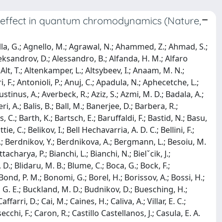
e effect in quantum chromodynamics (Nature,
akubowska, M. J.; Jalotra, A.; Janik, M. A.; Janson, T.; Jercic, M.; Jevons, O.; Jonas, F.; Jones, P. G.; Jowett, J. M.; Jung, J.; Jung, M.; Junique, A.; Jusko, A.; Kaewjai, J.; Kalinak, P.; Kalweit, A.; Kaplin, V.; Kar, S.; Karasu Uysal, A.; Karatovic, D.; Karavichev, O.; Karavicheva, T.; Karczmarczyk, P.; Karpechev, E.; Kazantsev, A.; Kebschull, U.; Keidel, R.; Keijdener, D. L. D.; Keil, M.; Ketzer, B.; Khabanova, Z.; Khan, A. M.; Khan, S.; Khanzadeev, A.; Kharlov, Y.; Khatun, A.; Khuntia, A.; Kileng, B.; Kim, B.; Kim, C.; Kim, D.; Kim, D. J.; Kim, E. J.; Kim, J.; Kim, J. S.; Kim, J.; Kim, J.; Kim, M.; Kim, S.; Kim, T.; Kirsch, S.; Kisel, I.; Kiselev, S.; Kisiel, A.; Kitowski, J. P.; Klay, J. L.; Klein, J.; Klein, S.; Klein-Bosing, C.; Kleiner, M.; Klemenz, T.; Kluge, A.; Knospe, A. G.; Kobdaj, C.; Kohler, M. K.; Kollegger, T.; Kondratyev, A.; Kondratyeva, N.; Kondratyuk, E.; Konig, J.; Konigstorfer, S. A.; Konopka, P. J.; Kornakov, G.; Koryciak, S. D.; Koska, L.; Kotliarov, A.; Kovalenko, O.; Kovalenko, V.; Kowalski, M.; Kralik, I.; Kravˇcakova, A.; Kreis, L.; Krivda, M.; Krizek, F.; Krizkova Gajdosova, K.; Kroesen, M.; Kruger, M.; Kryshen, E.; Krzewicki, M.; Kuˇcera, V.; Kuhn, C.; Kuijer, P. G.; Kumaoka, T.; Kumar, D.; Kumar, L.; Kumar, N.; Kundu, S.; Kurashvili, P.; Kurepin, A.; Kurepin, A. B.; Kuryakin, A.; Kushpil, S.; Kvapil, J.; Kweon, M. J.; Kwon, J. Y.; Kwon, Y.; La Pointe, S. L.; La Rocca, P.; Lai, Y. S.; Lakrathok, A.; Lamanna, M.; Langoy, R.; Lapidus, K.; Larionov, P.; Laudi, E.; Lautner, L.; Lavicka, R.; Lazareva, T.; Lea, R.; Lehrbach, J.; Lemmon, R. C.; Leon Monzon, I.; Lesser, E. D.; Lettrich, M.; Levai, P.; Li, X.; Li, X. L.; Lien, J.; Lietava, R.; Lim, B.; Lim, S. H.; Lindenstruth, V.; Lindner, A.; Lippmann, C.; Liu, A.; Liu, J.; Lofnes, I. M.; Loginov, V.; Loizides, C.; Loncar, P.; Lopez, J. A.; Lopez, X.; Lopez Torres, E.; Luhder, J. R.; Lunardon, M.; Luparello, G.; Ma, Y. G.; Maevskaya, A.; Mager, M.; Mahmoud, T.; Maire, A.; Malaev, M.; Malik, N. M.; Malik, Q. W.; Malinina, L.; Mal’Kevich, D.; Mallick, N.; Malzacher, P.; Mandaglio, G.; Manko, V.; Manso, F.; Manzari, V.; Mao, Y.; Mareš, J.; Margagliotti, G. V.; Margotti, A.; Marin, A.; Markert, C.; Marquard, M.; Martin, N. A.; Martinengo, P.; Martinez, J. L.; Martinez, M. I.; Martinez Garcia, G.; Masciocchi, S.; Masera, M.; Masoni, A.; Massacrier, L.; Mastroserio, A.; Mathis, A. M.; Matonoha, O.; Matuoka, P. F. T.; Matyja, A.; Mayer, C.; Mazuecos, A. L.; Mazzaschi, F.; Mazzilli, M.; Mazzoni, M. A.; Mdhluli, J. E.; Mechler, A. F.; Meddi, F.; Melikyan, Y.; Menchaca-Rocha, A.; Meninno, E.; Menon, A. S.; Meres, M.; Mhlanga, S.; Miake, Y.; Micheletti, L.; Migliorin, L. C.; Mihaylov, D. L.; Mikhaylov, K.; Mishra, A. N.; Mi´skowiec, D.; Modak, A.; Mohanty, A. P.; Mohanty, B.; Khan, M. M.; Moravcova, Z.; Mordasini, C.; Moreira De Godoy, D. A.; Moreno, L. A. P.; Morozov, I.; Morsch, A.; Mrnjavac, T.; Muccifora, V.; Mudnic, E.; Muhlheim, D.; Muhuri, S.; Mulligan, J. D.; Mulliri, A.; Munhoz, M. G.; Munzer, R. H.; Murakami, H.; Murray, S.; Musa, L.; Musinsky, J.; Myrcha, J. W.; Naik, B.; Nair, R.; Nandi, B. K.; Nania, R.; Nappi, E.; Naru, M. U.; Nassirpour, A. F.; Nath, A.; Nattrass, C.; Neagu, A.; Nellen, L.; Nesbo, S. V.; Neskovic, G.; Nesterov, D.; Nielsen, B. S.; Nikolaev, S.; Nikulin, S.; Nikulin, V.; Noferini, F.; Noh, S.; Nomokonov, P.; Norman, J.; Novitzky, N.; Nowakowski, P.; Nyanin, A.; Nystrand, J.; Ogino, M.; Ohlson, A.; Okorokov, V. A.; Oleniacz, J.; Oliveira Da Silva, A. C.; Oliver, M. H.; Onnerstad, A.; Oppedisano, C.; Ortiz Velasquez, A.; Osako, T.; Oskarsson, A.; Otwinowski, J.; Oyama, K.; Pachmayer, Y.; Padhan, S.; Pagano, D.; Pai´c, G.; Palasciano, A.; Pan, J.; Panebianco, S.; Pareek, P.; Park, J.; Parkkila, J. E.; Pathak, S. P.; Patra, R. N.; Paul, B.; Pazzini, J.; Pei, H.; Peitzmann, T.; Peng, X.; Pereira, L. G.; Pereira Da Costa, H.; Peresunko, D.; Perez, G. M.; Perrin, S.; Pestov, Y.; Petráček, V.; Petrovici, M.; Pezzi, R. P.; Piano, S.; Pikna, M.; Pillot, P.; Pinazza, O.; Pinsky, L.; Pinto, C.; Pisano, S.; Płoskoń, M.; Planinic, M.; Pliquett, F.; Poghosyan, M. G.; Polichtchouk, B.; Politano, S.; Poljak, N.; Pop, A.; Porteboeuf-Houssais, S.; Porter, J.; Pozdniakov, V.; Prasad, S. K.; Preghenella, R.; Prino, F.; Pruneau, C. A.; Pshenichnov, I.; Puccio, M.; Qiu, S.; Quaglia, L.; Quishpe, R. E.; Ragoni, S.; Rakotozafindrabe, A.; Ramello, L.; Ram