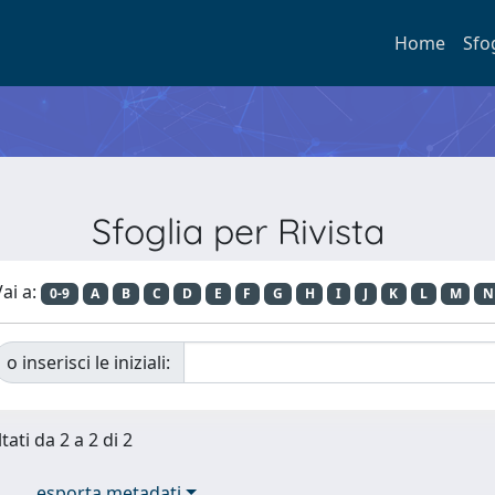
Home
Sfo
Sfoglia per Rivista
ai a:
0-9
A
B
C
D
E
F
G
H
I
J
K
L
M
N
o inserisci le iniziali:
tati da 2 a 2 di 2
esporta metadati