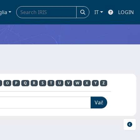
glia
IT
LOGIN
O
P
Q
R
S
T
U
V
W
X
Y
Z