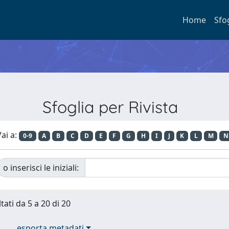
Home
Sfo
Sfoglia per Rivista
ai a:
0-9
A
B
C
D
E
F
G
H
I
J
K
L
M
N
o inserisci le iniziali:
tati da 5 a 20 di 20
esporta metadati