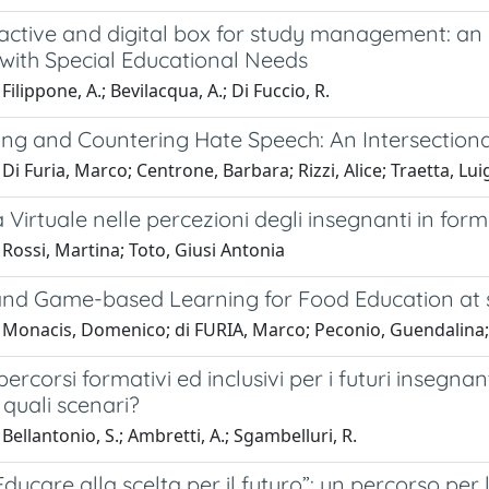
active and digital box for study management: an i
 with Special Educational Needs
Filippone, A.; Bevilacqua, A.; Di Fuccio, R.
ing and Countering Hate Speech: An Intersectiona
Di Furia, Marco; Centrone, Barbara; Rizzi, Alice; Traetta, Lui
 Virtuale nelle percezioni degli insegnanti in for
Rossi, Martina; Toto, Giusi Antonia
d Game-based Learning for Food Education at sc
 Monacis, Domenico; di FURIA, Marco; Peconio, Guendalina;
ercorsi formativi ed inclusivi per i futuri insegna
 quali scenari?
Bellantonio, S.; Ambretti, A.; Sgambelluri, R.
ucare alla scelta per il futuro”: un percorso per 