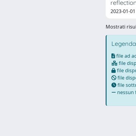
reflectio
2023-01-01 
Mostrati risul
Legenda
file ad 
file dis
file disp
file disp
file sot
nessun f
Powered by
IRIS
-
about IRIS
-
Utilizzo dei cookie