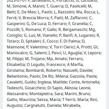
2023-01-01 P, Iaffaldano; E, Portaccio; G, Lucisano;
M, Simone; A, Manni; T, Guerra; D, Paolicelli; M,
Betti; E, De Meo; L, Pastò; L, Razzolini; Ma, Rocca; L,
Ferrè; V, Brescia Morra; F, Patti; M, Zaffaroni; C,
Gasperini; G, De Luca; D, Ferraro; F, Granella; C,
Pozzilli; S, Romano; P, Gallo; R, Bergamaschi; Mg,
Coniglio; G, Lus; M, Vianello; P, Banfi; A, Lugaresi; R,
Totaro; D, Spitaleri; E, Cocco; F, Di Palma; D,
Maimone; P, Valentino; V, Torri Clerici; A, Protti; Gt,
Maniscalco; G, Salemi; I, Pesci; U, Aguglia; V, Lepore;
M, Filippi; M, Trojano; Mp, Amato; Ferraro,
Elisabetta; O Logullo, Francesco; A Marfia,
Girolama; Bombardi, Roberto; Nasuelli, Davide;
Bellantonio, Paolo; De Riz, Milena; Gazzola, Paola;
Cavaletti, Guido; Inglese, Matilde; Conte, Antonella;
Tedeschi, Gioacchino; Di Sapio, Alessia; Leone,
Alessandro; Montepietra, Sara; Marini, Bruno;
Gatto, Maurizia; Sessa, Maria; T Ferrò, Maria; Rini,
Augusto; Cargnelutti, Daniela; Mirabella,