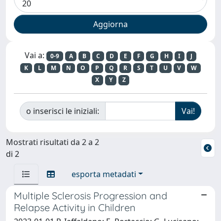
Vai a:
0-9
A
B
C
D
E
F
G
H
I
J
K
L
M
N
O
P
Q
R
S
T
U
V
W
X
Y
Z
o inserisci le iniziali:
Mostrati risultati da 2 a 2
di 2
esporta metadati
Multiple Sclerosis Progression and
Relapse Activity in Children