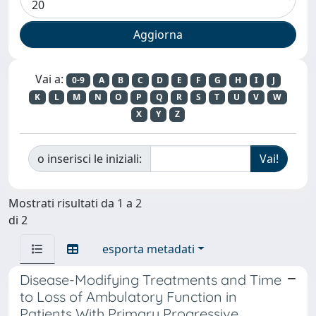
Vai a:
0-9
A
B
C
D
E
F
G
H
I
J
K
L
M
N
O
P
Q
R
S
T
U
V
W
X
Y
Z
o inserisci le iniziali:
Mostrati risultati da 1 a 2
di 2
esporta metadati
Disease-Modifying Treatments and Time
to Loss of Ambulatory Function in
Patients With Primary Progressive