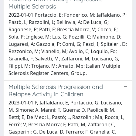
Multiple Sclerosis
2022-01-01 Portaccio, E; Fonderico, M; Iaffaldano, P;
Pastò, L; Razzolini, L; Bellinvia, A; De Luca, G;
Ragonese, P; Patti, F; Brescia Morra, V; Cocco, E;
Sola, P; Inglese, M; Lus, G; Pozzilli, C; Maimone, D;
Lugaresi, A; Gazzola, P; Comi, G; Pesci, I; Spitaleri, D;
Rezzonico, M; Vianello, M; Avolio, C; Logullo, Fo;
Granella, F; Salvetti, M; Zaffaroni, M; Lucisano, G;
Filippi, M; Trojano, M; Amato, Mp; Italian Multiple
Sclerosis Register Centers, Group.
Multiple Sclerosis Progression and
Relapse Activity in Children
2023-01-01 P, Iaffaldano; E, Portaccio; G, Lucisano;
M, Simone; A, Manni; T, Guerra; D, Paolicelli; M,
Betti; E, De Meo; L, Pastò; L, Razzolini; Ma, Rocca; L,
Ferrè; V, Brescia Morra; F, Patti; M, Zaffaroni; C,
Gasperini; G, De Luca; D, Ferraro; F, Granella; C,