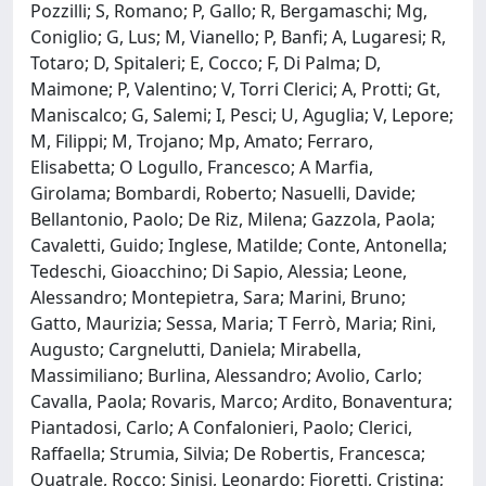
Pozzilli; S, Romano; P, Gallo; R, Bergamaschi; Mg,
Coniglio; G, Lus; M, Vianello; P, Banfi; A, Lugaresi; R,
Totaro; D, Spitaleri; E, Cocco; F, Di Palma; D,
Maimone; P, Valentino; V, Torri Clerici; A, Protti; Gt,
Maniscalco; G, Salemi; I, Pesci; U, Aguglia; V, Lepore;
M, Filippi; M, Trojano; Mp, Amato; Ferraro,
Elisabetta; O Logullo, Francesco; A Marfia,
Girolama; Bombardi, Roberto; Nasuelli, Davide;
Bellantonio, Paolo; De Riz, Milena; Gazzola, Paola;
Cavaletti, Guido; Inglese, Matilde; Conte, Antonella;
Tedeschi, Gioacchino; Di Sapio, Alessia; Leone,
Alessandro; Montepietra, Sara; Marini, Bruno;
Gatto, Maurizia; Sessa, Maria; T Ferrò, Maria; Rini,
Augusto; Cargnelutti, Daniela; Mirabella,
Massimiliano; Burlina, Alessandro; Avolio, Carlo;
Cavalla, Paola; Rovaris, Marco; Ardito, Bonaventura;
Piantadosi, Carlo; A Confalonieri, Paolo; Clerici,
Raffaella; Strumia, Silvia; De Robertis, Francesca;
Quatrale, Rocco; Sinisi, Leonardo; Fioretti, Cristina;